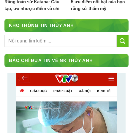
Răng toàn sứ Katana: Cấu
5 ưu điểm nổi bật của bọc
tạo, ưu nhược điểm và chi
răng sứ thẩm mỹ
phí
KHO THÔNG TIN THÙY ANH
BÁO CHÍ ĐƯA TIN VỀ NK THÙY ANH