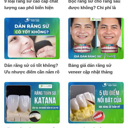
9 loại răng sứ cao cấp chất
Bọc răng sứ cho răng sâu
lượng cao phổ biến hiện
được không? Chi phí là
nay
bao nhiêu?
Dán răng sứ có tốt không?
Bảng giá dán răng sứ
Ưu nhược điểm cần nắm rõ
veneer cập nhật tháng
8.2026