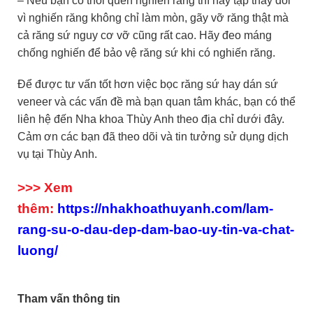
– Nếu bạn có thói quen nghiến răng thì hãy tập thay đổi
vì nghiến răng không chỉ làm mòn, gãy vỡ răng thật mà
cả răng sứ nguy cơ vỡ cũng rất cao. Hãy đeo máng
chống nghiến để bảo vệ răng sứ khi có nghiến răng.
Để được tư vấn tốt hơn việc bọc răng sứ hay dán sứ
veneer và các vấn đề mà bạn quan tâm khác, bạn có thể
liên hệ đến Nha khoa Thùy Anh theo địa chỉ dưới đây.
Cảm ơn các bạn đã theo dõi và tin tưởng sử dụng dịch
vụ tại Thùy Anh.
>>> Xem
thêm:
https://nhakhoathuyanh.com/lam-
rang-su-o-dau-dep-dam-bao-uy-tin-va-chat-
luong/
Tham vấn thông tin