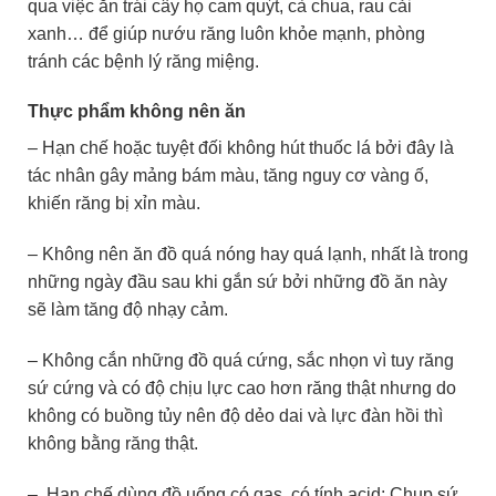
qua việc ăn trái cây họ cam quýt, cà chua, rau cải
xanh… để giúp nướu răng luôn khỏe mạnh, phòng
tránh các bệnh lý răng miệng.
Thực phẩm không nên ăn
– Hạn chế hoặc tuyệt đối không hút thuốc lá bởi đây là
tác nhân gây mảng bám màu, tăng nguy cơ vàng ố,
khiến răng bị xỉn màu.
– Không nên ăn đồ quá nóng hay quá lạnh, nhất là trong
những ngày đầu sau khi gắn sứ bởi những đồ ăn này
sẽ làm tăng độ nhạy cảm.
– Không cắn những đồ quá cứng, sắc nhọn vì tuy răng
sứ cứng và có độ chịu lực cao hơn răng thật nhưng do
không có buồng tủy nên độ dẻo dai và lực đàn hồi thì
không bằng răng thật.
– Hạn chế dùng đồ uống có gas, có tính acid: Chụp sứ