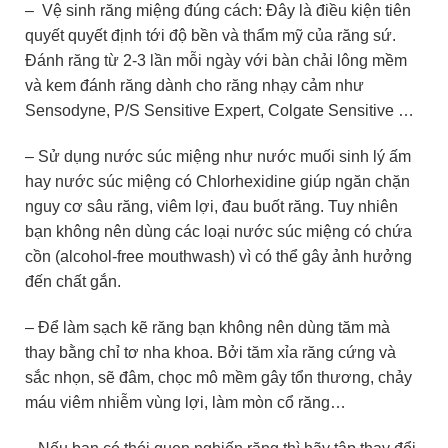
– Vệ sinh răng miệng đúng cách: Đây là điều kiện tiên
quyết quyết định tới độ bền và thẩm mỹ của răng sứ.
Đánh răng từ 2-3 lần mỗi ngày với bàn chải lông mềm
và kem đánh răng dành cho răng nhạy cảm như
Sensodyne, P/S Sensitive Expert, Colgate Sensitive …
– Sử dụng nước súc miệng như nước muối sinh lý ấm
hay nước súc miệng có Chlorhexidine giúp ngăn chặn
nguy cơ sâu răng, viêm lợi, đau buốt răng. Tuy nhiên
bạn không nên dùng các loại nước súc miệng có chứa
cồn (alcohol-free mouthwash) vì có thể gây ảnh hưởng
đến chất gắn.
– Để làm sạch kẽ răng bạn không nên dùng tăm mà
thay bằng chỉ tơ nha khoa. Bởi tăm xỉa răng cứng và
sắc nhọn, sẽ đâm, chọc mô mềm gây tổn thương, chảy
máu viêm nhiễm vùng lợi, làm mòn cổ răng…