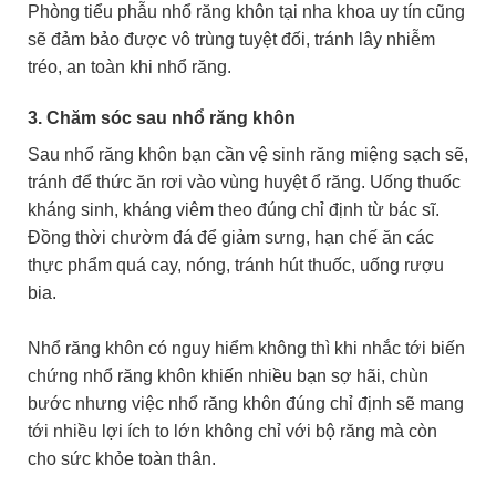
Phòng tiểu phẫu nhổ răng khôn tại nha khoa uy tín cũng
sẽ đảm bảo được vô trùng tuyệt đối, tránh lây nhiễm
tréo, an toàn khi nhổ răng.
3. Chăm sóc sau nhổ răng khôn
Sau nhổ răng khôn bạn cần vệ sinh răng miệng sạch sẽ,
tránh để thức ăn rơi vào vùng huyệt ổ răng. Uống thuốc
kháng sinh, kháng viêm theo đúng chỉ định từ bác sĩ.
Đồng thời chườm đá để giảm sưng, hạn chế ăn các
thực phẩm quá cay, nóng, tránh hút thuốc, uống rượu
bia.
Nhổ răng khôn có nguy hiểm không thì khi nhắc tới biến
chứng nhổ răng khôn khiến nhiều bạn sợ hãi, chùn
bước nhưng việc nhổ răng khôn đúng chỉ định sẽ mang
tới nhiều lợi ích to lớn không chỉ với bộ răng mà còn
cho sức khỏe toàn thân.