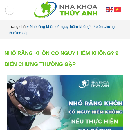
Trang chủ
»
Nhổ răng khôn có nguy hiểm không? 9 biến chứng
thường gặp
NHỔ RĂNG KHÔN CÓ NGUY HIỂM KHÔNG? 9
BIẾN CHỨNG THƯỜNG GẶP