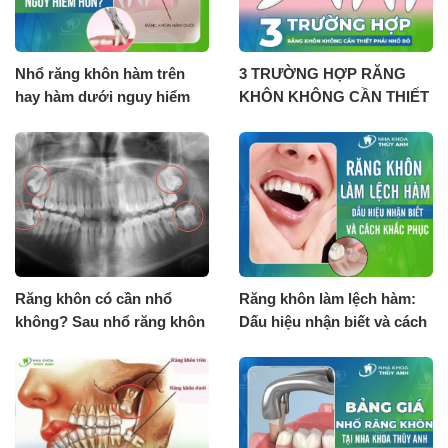
Nhổ răng khôn hàm trên
3 TRƯỜNG HỢP RĂNG
hay hàm dưới nguy hiểm
KHÔN KHÔNG CẦN THIẾT
hơn?
PHẢI NHỔ BỎ
Răng khôn có cần nhổ
Răng khôn làm lệch hàm:
không? Sau nhổ răng khôn
Dấu hiệu nhận biết và cách
cần lưu ý gì?
khắc phục