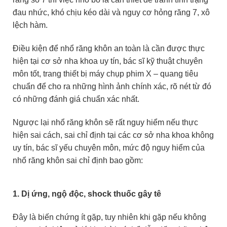
đau nhức, khó chịu kéo dài và nguy cơ hỏng răng 7, xô
lệch hàm.
Điều kiện để nhổ răng khôn an toàn là cần được thực
hiện tại cơ sở nha khoa uy tín, bác sĩ kỹ thuật chuyên
môn tốt, trang thiết bị máy chụp phim X – quang tiêu
chuẩn để cho ra những hình ảnh chính xác, rõ nét từ đó
có những đánh giá chuẩn xác nhất.
Ngược lại nhổ răng khôn sẽ rất nguy hiểm nếu thực
hiện sai cách, sai chỉ định tại các cơ sở nha khoa không
uy tín, bác sĩ yếu chuyên môn, mức độ nguy hiểm của
nhổ răng khôn sai chỉ định bao gồm:
1. Dị ứng, ngộ độc, shock thuốc gây tê
Đây là biến chứng ít gặp, tuy nhiên khi gặp nếu không