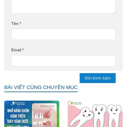
Tên
*
Email
*
BÀI VIẾT CÙNG CHUYÊN MỤC