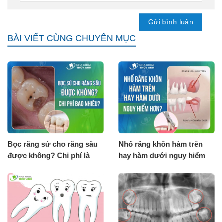
BÀI VIẾT CÙNG CHUYÊN MỤC
Bọc răng sứ cho răng sâu
Nhổ răng khôn hàm trên
được không? Chi phí là
hay hàm dưới nguy hiểm
bao nhiêu?
hơn?