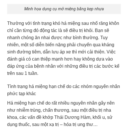
Minh họa dụng cụ mở miệng bằng kẹp nhựa
Thường với tình trạng khó há miệng sau nhổ răng khôn
chỉ cần từng đó động tác là sẽ điều trị khỏi. Bạn sẽ
nhanh chóng ăn nhai được như bình thường. Tuy
nhiên, một số diễn biến nặng phải chuyển qua kháng
sinh đường tiêm, dẫn lưu áp xe thì mới cải thiện. Việc
đánh giá có can thiệp mạnh hơn hay không dựa vào
đáp ứng của bệnh nhân với những điều trị các bước kể
trên sau 1 tuần.
Tình trạng há miệng hạn chế do các nhóm nguyên nhân
phức tạp khác
Há miệng hạn chế do rất nhiều nguyên nhân gây nên
như nhiễm trùng, chấn thương, sau một điều trị nha
khoa, các vấn đề khớp Thái Dương Hàm, khối u, sử
dụng thuốc, sau một xạ trị – hóa trị ung thư…