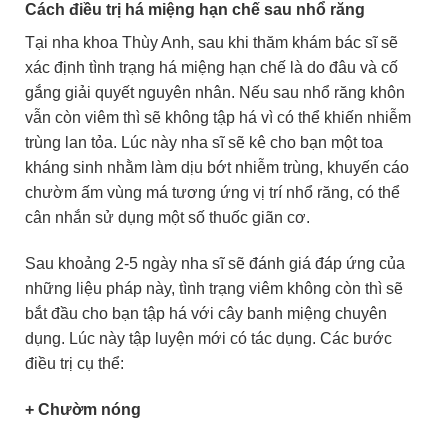
Cách điều trị há miệng hạn chế sau nhổ răng
Tại nha khoa Thùy Anh, sau khi thăm khám bác sĩ sẽ
xác định tình trạng há miệng hạn chế là do đâu và cố
gắng giải quyết nguyên nhân. Nếu sau nhổ răng khôn
vẫn còn viêm thì sẽ không tập há vì có thể khiến nhiễm
trùng lan tỏa. Lúc này nha sĩ sẽ kê cho bạn một toa
kháng sinh nhằm làm dịu bớt nhiễm trùng, khuyến cáo
chườm ấm vùng má tương ứng vị trí nhổ răng, có thể
cân nhắn sử dụng một số thuốc giãn cơ.
Sau khoảng 2-5 ngày nha sĩ sẽ đánh giá đáp ứng của
những liệu pháp này, tình trạng viêm không còn thì sẽ
bắt đầu cho bạn tập há với cây banh miệng chuyên
dụng. Lúc này tập luyện mới có tác dụng. Các bước
điều trị cụ thể:
+ Chườm nóng