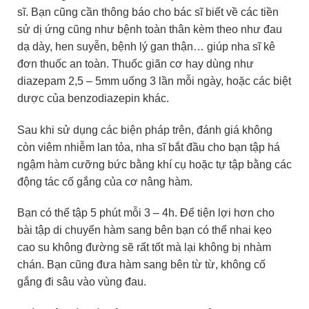
sĩ. Bạn cũng cần thông báo cho bác sĩ biết về các tiền
sử dị ứng cũng như bệnh toàn thân kèm theo như đau
dạ dày, hen suyễn, bệnh lý gan thận… giúp nha sĩ kê
đơn thuốc an toàn. Thuốc giãn cơ hay dùng như
diazepam 2,5 – 5mm uống 3 lần mỗi ngày, hoặc các biệt
dược của benzodiazepin khác.
Sau khi sử dụng các biện pháp trên, đánh giá không
còn viêm nhiễm lan tỏa, nha sĩ bắt đầu cho bạn tập há
ngậm hàm cưỡng bức bằng khí cụ hoặc tự tập bằng các
động tác cố gắng của cơ nâng hàm.
Bạn có thể tập 5 phút mỗi 3 – 4h. Để tiện lợi hơn cho
bài tập di chuyển hàm sang bên bạn có thể nhai kẹo
cao su không đường sẽ rất tốt mà lại không bị nhàm
chán. Bạn cũng đưa hàm sang bên từ từ, không cố
gắng đi sâu vào vùng đau.