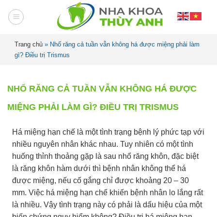
Trang chủ
»
Nhổ răng cả tuần vẫn không há được miệng phải làm
gì? Điều trị Trismus
NHỔ RĂNG CẢ TUẦN VẪN KHÔNG HÁ ĐƯỢC
MIỆNG PHẢI LÀM GÌ? ĐIỀU TRỊ TRISMUS
Há miệng hạn chế là một tình trạng bệnh lý phức tạp với
nhiều nguyên nhân khác nhau. Tuy nhiên có một tình
huống thỉnh thoảng gặp là sau nhổ răng khôn, đặc biệt
là răng khôn hàm dưới thì bệnh nhân không thể há
được miệng, nếu cố gắng chỉ được khoảng 20 – 30
mm. Việc há miệng hạn chế khiến bệnh nhân lo lắng rất
là nhiều. Vậy tình trạng này có phải là dấu hiệu của một
biến chứng nguy hiểm không? Điều trị há miệng hạn