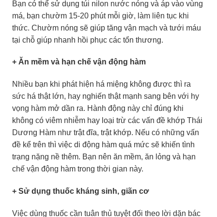
Bạn có thể sử dụng túi nilon nước nóng và áp vào vùng
má, bạn chườm 15-20 phút mỗi giờ, làm liên tục khi
thức. Chườm nóng sẽ giúp tăng vận mạch và tưới máu
tại chỗ giúp nhanh hồi phục các tổn thương.
+ Ăn mềm và hạn chế vận động hàm
Nhiều bạn khi phát hiện há miệng không được thì ra
sức há thật lớn, hay nghiến thật mạnh sang bên với hy
vọng hàm mở dần ra. Hành động này chỉ đúng khi
không có viêm nhiễm hay loại trừ các vấn đề khớp Thái
Dương Hàm như trật đĩa, trật khớp. Nếu có những vấn
đề kể trên thì việc di động hàm quá mức sẽ khiến tình
trạng nặng nề thêm. Bạn nên ăn mềm, ăn lỏng và hạn
chế vận động hàm trong thời gian này.
+ Sử dụng thuốc kháng sinh, giãn cơ
Việc dùng thuốc cần tuân thủ tuyệt đối theo lời dặn bác