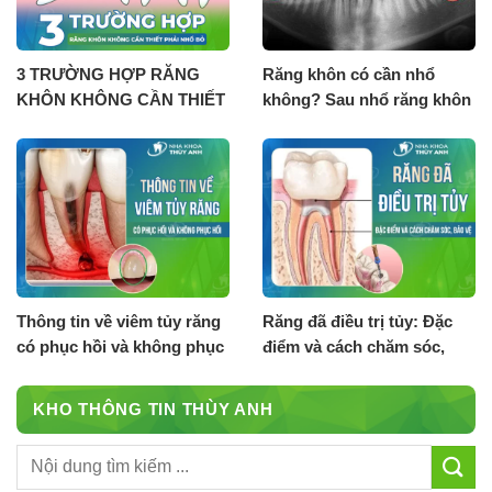
3 TRƯỜNG HỢP RĂNG
Răng khôn có cần nhổ
KHÔN KHÔNG CẦN THIẾT
không? Sau nhổ răng khôn
PHẢI NHỔ BỎ
cần lưu ý gì?
Thông tin về viêm tủy răng
Răng đã điều trị tủy: Đặc
có phục hồi và không phục
điểm và cách chăm sóc,
hồi
bảo vệ
KHO THÔNG TIN THÙY ANH