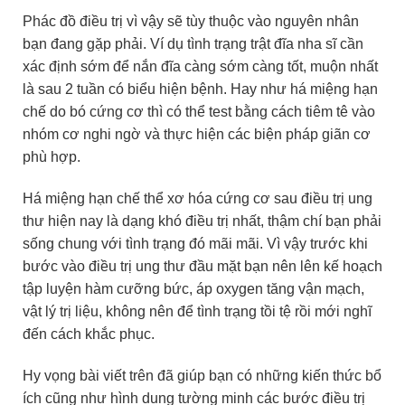
Phác đồ điều trị vì vậy sẽ tùy thuộc vào nguyên nhân
bạn đang gặp phải. Ví dụ tình trạng trật đĩa nha sĩ cần
xác định sớm để nắn đĩa càng sớm càng tốt, muộn nhất
là sau 2 tuần có biểu hiện bệnh. Hay như há miệng hạn
chế do bó cứng cơ thì có thể test bằng cách tiêm tê vào
nhóm cơ nghi ngờ và thực hiện các biện pháp giãn cơ
phù hợp.
Há miệng hạn chế thể xơ hóa cứng cơ sau điều trị ung
thư hiện nay là dạng khó điều trị nhất, thậm chí bạn phải
sống chung với tình trạng đó mãi mãi. Vì vậy trước khi
bước vào điều trị ung thư đầu mặt bạn nên lên kế hoạch
tập luyện hàm cưỡng bức, áp oxygen tăng vận mạch,
vật lý trị liệu, không nên để tình trạng tồi tệ rồi mới nghĩ
đến cách khắc phục.
Hy vọng bài viết trên đã giúp bạn có những kiến thức bổ
ích cũng như hình dung tường minh các bước điều trị