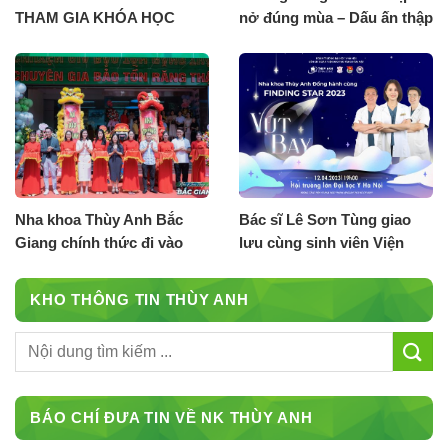
THAM GIA KHÓA HỌC
nở đúng mùa – Dấu ấn thập
NÂNG CAO VÀ BÁO CÁO
kỷ của Nha khoa Thùy Anh
TẠI HỘI THẢO CHUYÊN
SÂU VỀ NHA CHU
Nha khoa Thùy Anh Bắc
Bác sĩ Lê Sơn Tùng giao
Giang chính thức đi vào
lưu cùng sinh viên Viện
hoạt động
Răng Hàm Mặt – ĐH Y Hà
Nội
KHO THÔNG TIN THÙY ANH
BÁO CHÍ ĐƯA TIN VỀ NK THÙY ANH