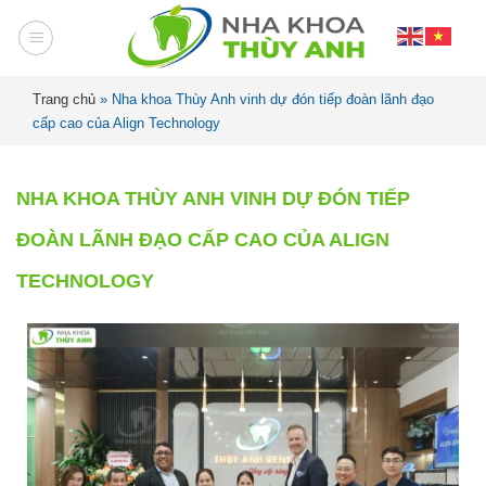
Trang chủ
»
Nha khoa Thùy Anh vinh dự đón tiếp đoàn lãnh đạo
cấp cao của Align Technology
NHA KHOA THÙY ANH VINH DỰ ĐÓN TIẾP
ĐOÀN LÃNH ĐẠO CẤP CAO CỦA ALIGN
TECHNOLOGY