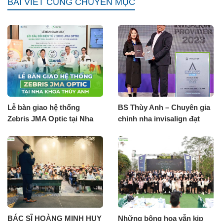
BÀI VIẾT CÙNG CHUYÊN MỤC
Lễ bàn giao hệ thống
BS Thùy Anh – Chuyên gia
Zebris JMA Optic tại Nha
chỉnh nha invisalign đạt
khoa Thùy Anh
thứ hạng invisalign
Diamond 2025
BÁC SĨ HOÀNG MINH HUY
Những bông hoa vẫn kịp