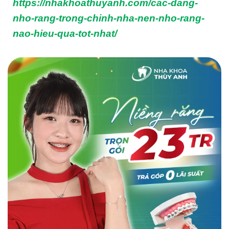
https://nhakhoathuyanh.com/cac-dang-
nho-rang-trong-chinh-nha-nen-nho-rang-
nao-hieu-qua-tot-nhat/