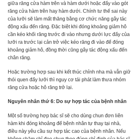
giữa răng cửa hàm trên và hàm dưới hoặc đẩy vào gót
răng cửa hàm trên hay hàm dưới. Chính tư thế sai này
của lưỡi sẽ làm mất thăng bằng cơ chức năng gây tác
động xấu đến răng. Đặc biệt khi đóng khoảng giảm hô
cần kéo khối răng trước đi vào nhưng dưới lực đẩy của
lưỡi ra trước lại cản trở việc kéo răng đi vào để đóng
khoảng giảm hô, đồng thời cũng gây tác động xấu đến
chân răng.
Hoặc trường hợp sau khi kết thúc chỉnh nha mà vẫn giữ
thói quen đẩy lưỡi thì nguy cơ tái phát làm thưa nhóm
răng cửa hoặc hô răng trở lại.
Nguyên nhân thứ 6: Do sự hợp tác của bệnh nhân
Một số trường hợp bác sĩ sẽ cho dùng chun đơn liên
hàm khi đóng khoảng để bệnh nhân tự thay tại nhà,
điều này yêu cầu sự hợp tác cao của bệnh nhân. Nếu
không chăm chỉ đeo chun theo đúng chỉ định của bác sĩ