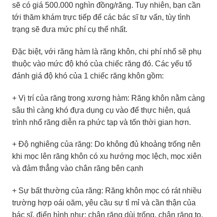
sẽ có giá 500.000 nghìn đồng/răng. Tuy nhiên, bạn cần
tới thăm khám trực tiếp để các bác sĩ tư vấn, tùy tình
trạng sẽ đưa mức phí cụ thể nhất.
Đặc biệt, với răng hàm là răng khôn, chi phí nhổ sẽ phụ
thuộc vào mức độ khó của chiếc răng đó. Các yếu tố
đánh giá độ khó của 1 chiếc răng khôn gồm:
+ Vị trí của răng trong xương hàm: Răng khôn nằm càng
sâu thì càng khó đựa dụng cụ vào để thực hiện, quá
trình nhổ răng diễn ra phức tạp và tốn thời gian hơn.
+ Độ nghiêng của răng: Do không đủ khoảng trống nên
khi mọc lên răng khôn có xu hướng mọc lệch, mọc xiên
và đảm thẳng vào chân răng bên cạnh
+ Sự bất thường của răng: Răng khôn mọc có rát nhiều
trường hợp oái oăm, yêu cầu sự tỉ mỉ và cần thận của
bác sĩ, điển hình như: chân răng dùi trống, chân răng to,