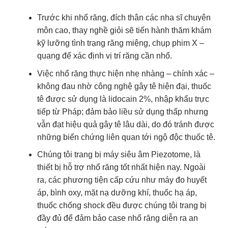
Trước khi nhổ răng, đích thân các nha sĩ chuyên
môn cao, thay nghề giỏi sẽ tiến hành thăm khám
kỹ lưỡng tình trạng răng miệng, chụp phim X –
quang để xác định vị trí răng cần nhổ.
Việc nhổ răng thực hiện nhẹ nhàng – chính xác –
không đau nhờ công nghệ gây tê hiện đại,
thuốc
tê được sử dụng là lidocain 2%, nhập khẩu trực
tiếp từ Pháp; đảm bảo liều sử dụng thấp nhưng
vẫn đạt hiệu quả gây tê lâu dài, do đó tránh được
những biến chứng liên quan tới ngộ độc thuốc tê.
Chúng tôi trang bị máy siêu âm Piezotome, là
thiết bị hỗ trợ nhổ răng tốt nhất hiện nay. Ngoài
ra, các phương tiện cấp cứu như máy đo huyết
áp, bình oxy, mặt nạ dưỡng khí, thuốc hạ áp,
thuốc chống shock đều được chúng tôi trang bị
đầy đủ để đảm bảo case nhổ răng diễn ra an