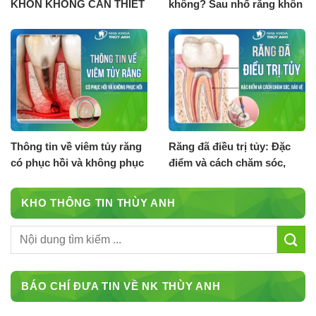
KHÔN KHÔNG CẦN THIẾT
không? Sau nhổ răng khôn
PHẢI NHỔ BỎ
cần lưu ý gì?
Thông tin về viêm tủy răng
Răng đã điều trị tủy: Đặc
có phục hồi và không phục
điểm và cách chăm sóc,
hồi
bảo vệ
KHO THÔNG TIN THÙY ANH
BÁO CHÍ ĐƯA TIN VỀ NK THÙY ANH