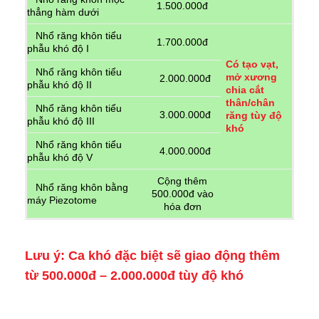
1.500.000đ
thẳng hàm dưới
Nhổ răng khôn tiểu
1.700.000đ
phẫu khó độ I
Có tạo vạt,
Nhổ răng khôn tiểu
mở xương
2.000.000đ
phẫu khó độ II
chia cắt
thân/chân
Nhổ răng khôn tiểu
3.000.000đ
răng tùy độ
phẫu khó độ III
khó
Nhổ răng khôn tiểu
4.000.000đ
phẫu khó độ V
Cộng thêm
Nhổ răng khôn bằng
500.000đ vào
máy Piezotome
hóa đơn
Lưu ý: Ca khó đặc biệt sẽ giao động thêm
từ 500.000đ – 2.000.000đ tùy độ khó