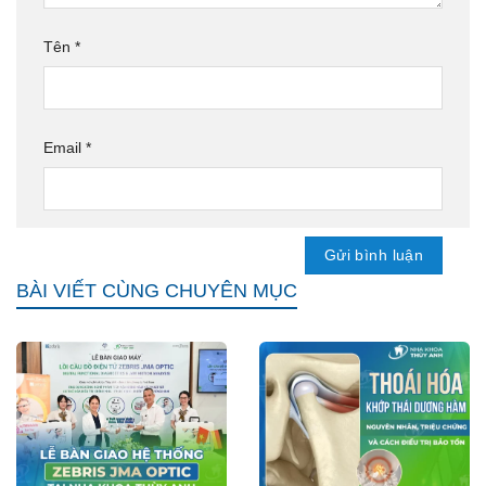
Tên
*
Email
*
BÀI VIẾT CÙNG CHUYÊN MỤC