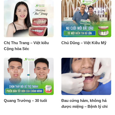
Chị Thu Trang – Việt kiều
Chú Dũng – Việt Kiều Mỹ
Cộng hòa Séc
Quang Trường – 30 tuổi
Đau cứng hàm, không há
được miệng – Bệnh lý chỉ
có Nha Khoa Thuỳ Anh