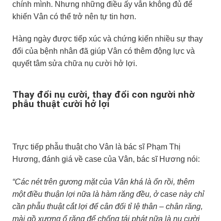
chính mình. Nhưng những điều ấy vẫn không đủ để
khiến Vân có thể trở nên tự tin hơn.
Hàng ngày được tiếp xúc và chứng kiến nhiều sự thay
đổi của bệnh nhân đã giúp Vân có thêm động lực và
quyết tâm sửa chữa nụ cười hở lợi.
Thay đổi nụ cười, thay đổi con người nhờ
phẫu thuật cười hở lợi
Trực tiếp phẫu thuật cho Vân là bác sĩ Phạm Thị
Hương, đánh giá về case của Vân, bác sĩ Hương nói:
“Các nét trên gương mặt của Vân khá là ổn rồi, thêm
một điều thuận lợi nữa là hàm răng đều, ở case này chỉ
cần phẫu thuật cắt lợi để cân đối tỉ lệ thân – chân răng,
mài gồ xương ổ răng để chống tái phát nữa là nụ cười