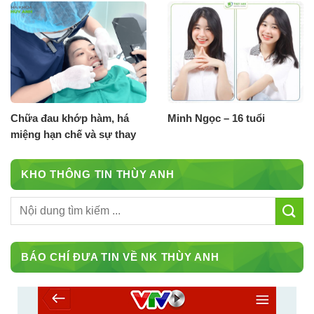
chữa khỏi
Chữa đau khớp hàm, há
Minh Ngọc – 16 tuổi
miệng hạn chế và sự thay
đổi chỉ sau 1 tháng điều trị
tại nha khoa Thuỳ Anh
KHO THÔNG TIN THÙY ANH
BÁO CHÍ ĐƯA TIN VỀ NK THÙY ANH