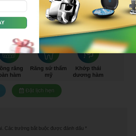
HA KHOA UY TÍN TẠI VIỆT NAM
ÊN SÂU VỀ
rồng răng
Răng sứ thẩm
Khớp thái
oàn hàm
mỹ
dương hàm
Đặt lịch hẹn
i.
Các trường bắt buộc được đánh dấu
*