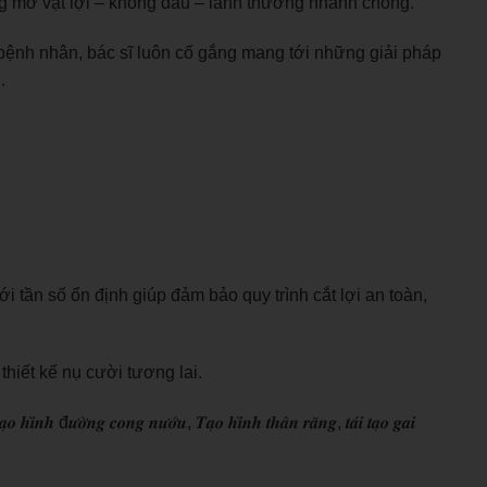
ông mở vạt lợi – không đau – lành thương nhanh chóng.
bệnh nhân, bác sĩ luôn cố gắng mang tới những giải pháp
.
tần số ổn định giúp đảm bảo quy trình cắt lợi an toàn,
 – thiết kế nụ cười tương lai.
̀𝒏𝒈 𝒄𝒐𝒏𝒈 𝒏𝒖̛𝒐̛́𝒖, 𝑻𝒂̣𝒐 𝒉𝒊̀𝒏𝒉 𝒕𝒉𝒂̂𝒏 𝒓𝒂̆𝒏𝒈, 𝒕𝒂́𝒊 𝒕𝒂̣𝒐 𝒈𝒂𝒊