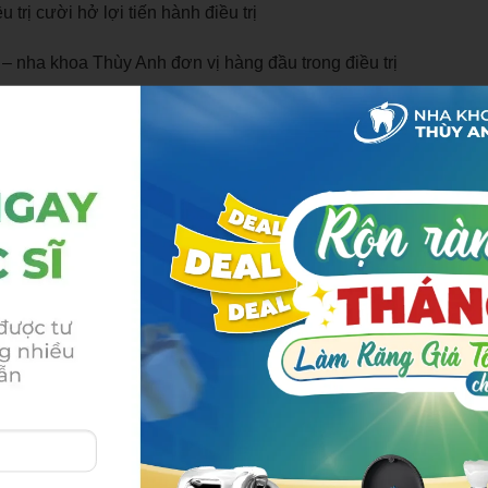
 trị cười hở lợi tiến hành điều trị
 – nha khoa Thùy Anh đơn vị hàng đầu trong điều trị
ến 50% dành cho các dịch vụ răng sứ thẩm mỹ, nhổ răng
ng răng… Nhanh tay để lại thông tin để giữ ưu đãi hoặc
đây.