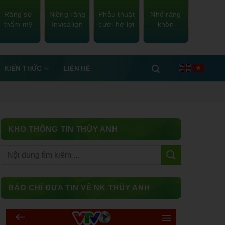
Răng sứ
Niềng răng
Phẫu thuật
Nhổ răng
thẩm mỹ
Invisalign
cười hở lợi
khôn
KIẾN THỨC
LIÊN HỆ
KHO THÔNG TIN THÙY ANH
Facebook
BÁO CHÍ ĐƯA TIN VỀ NK THÙY ANH
Messenger