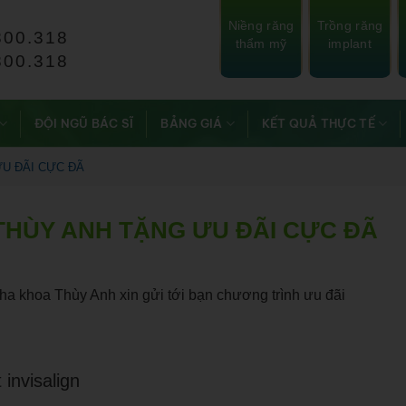
Niềng răng
Trồng răng
800.318
thẩm mỹ
implant
800.318
ĐỘI NGŨ BÁC SĨ
BẢNG GIÁ
KẾT QUẢ THỰC TẾ
U ĐÃI CỰC ĐÃ
THÙY ANH TẶNG ƯU ĐÃI CỰC ĐÃ
nha khoa Thùy Anh xin gửi tới bạn chương trình ưu đãi
 invisalign