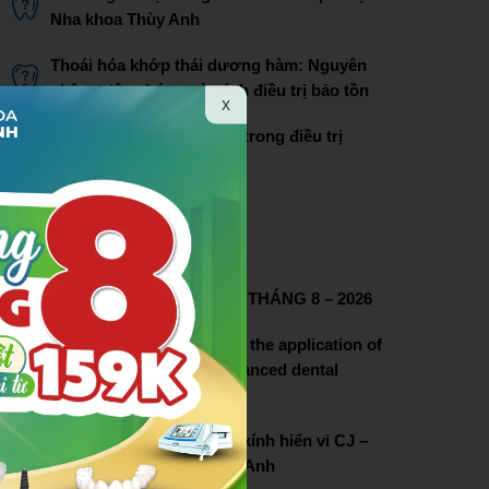
Nha khoa Thùy Anh
Thoái hóa khớp thái dương hàm: Nguyên
nhân, triệu chứng và cách điều trị bảo tồn
x
Thông tin về máng mago trong điều trị
khớp thái dương hàm
Bác sĩ Phạm Thị Lâm
THÔNG TIN LIÊN HỆ
CHƯƠNG TRÌNH ƯU ĐÃI THÁNG 8 – 2026
Thuy Anh dental pioneers the application of
dental microscopy in advanced dental
treatment
Lễ chuyển giao hệ thống kính hiển vi CJ –
OPTIK tại nha khoa Thùy Anh