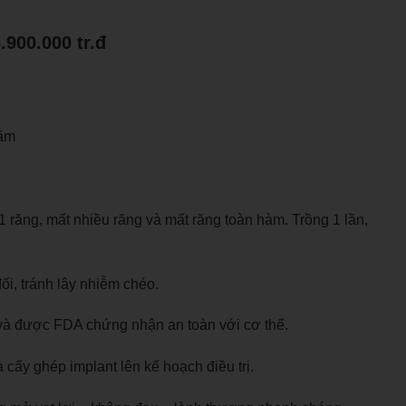
.900.000 tr.đ
năm
1 răng, mất nhiều răng và mất răng toàn hàm. Trồng 1 lần,
ối, tránh lây nhiễm chéo.
E và được FDA chứng nhận an toàn với cơ thể.
 cấy ghép implant lên kế hoạch điều trị.