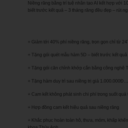
Niềng răng bằng trí tuệ nhân tạo AI kết hợp với 
biết trước kết quả – 3 tháng răng đều đẹp – rút ngắ
+ Giảm tới 40% phí niềng răng, trọn gọn chỉ từ 2
+ Tặng gói quét mẫu hàm 5D – biết trước kết qua
+ Tặng gói căn chỉnh khớp cắn bằng công nghẹ
+ Tặng hàm duy trì sau niềng trị giá 1.000.000Đ
+ Cam kết không phát sinh chi phí trong suốt quá 
+ Hợp đồng cam kết hiệu quả sau niềng răng
+ Khắc phục hoàn toàn hô, thưa, móm, khấp khểnh
khoa Thùy Anh.