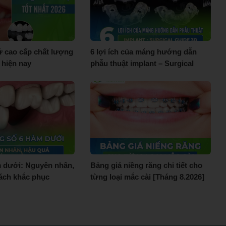
sứ cao cấp chất lượng
6 lợi ích của máng hướng dẫn
 hiện nay
phẫu thuật implant – Surgical
guide 3D
m dưới: Nguyên nhân,
Bảng giá niềng răng chi tiết cho
ách khắc phục
từng loại mắc cài [Tháng 8.2026]