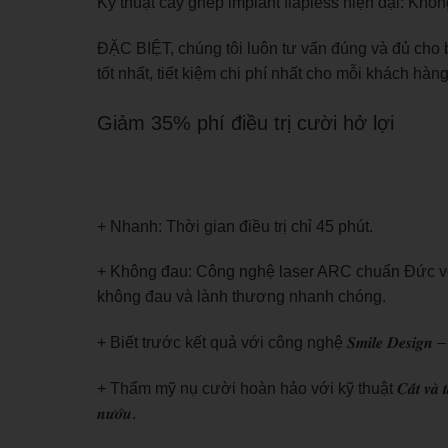
Kỹ thuật cấy ghép implant flapless hiện đại: Kh
ĐẶC BIỆT, chúng tôi luôn tư vấn đúng và đủ cho 
tốt nhất, tiết kiệm chi phí nhất cho mỗi khách hàng
Giảm 35% phí điều trị cười hở lợi
+ Nhanh: Thời gian điều trị chỉ 45 phút.
+ Không đau: Công nghệ laser ARC chuẩn Đức với 
không đau và lành thương nhanh chóng.
+ Biết trước kết quả với công nghệ 𝑺𝒎𝒊𝒍𝒆 𝑫𝒆𝒔𝒊𝒈
+ Thẩm mỹ nụ cười hoàn hảo với kỹ thuật 𝑪𝒂̆́𝒕 𝒗𝒂̀ 𝒕𝒂̣𝒐 𝒉𝒊̀𝒏𝒉 đ𝒖̛𝒐̛
𝒏𝒖̛𝒐̛́𝒖.