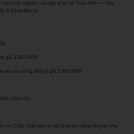
10 năm kinh nghiệm của bác sĩ tại Nk Thùy Anh >>> 60s
n 6 tháng điều trị.
4TR
̉ trị giá 3.000.000Đ
̂ Tscan sau niềng răng trị giá 5.000.000Đ
…
trình chỉnh nha
 >>> Chắc chắn bạn sẽ hài lòng khi niềng răng tại nha