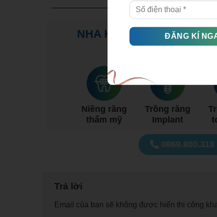
NHA KHOA THÙY ANH – N
CHUY
Niềng răng
Trồng răng
T
thẩm mỹ
Implant
t
0869.800.318
Trả lời
Email của bạn sẽ không được hiển thị công kha