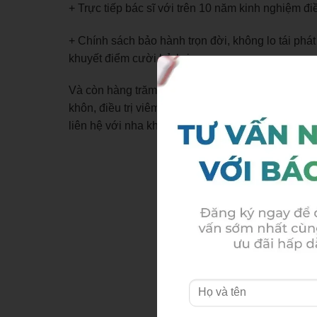
+ Trực tiếp bác sĩ với trên 10 năm kinh nghiệm điều
+ Chính sách bảo hành trọn đời, không lo tái phát
khuyết điểm cười hở lợi.
Và còn hàng trăm khuyến mãi hấp dẫn khác lên đ
khôn, điều trị viêm khớp thái dương hàm, tẩy trắ
liên hệ với nha khoa Thùy Anh theo địa chỉ dưới 