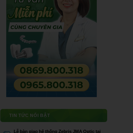
TIN TỨC NỔI BẬT
Lễ bàn giao hệ thống Zebris JMA Optic tại