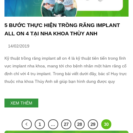
5 BƯỚC THỰC HIỆN TRỒNG RĂNG IMPLANT
ALL ON 4 TẠI NHA KHOA THÙY ANH
14/02/2019
Kỹ thuật trồng răng implant all on 4 là kỹ thuật tiên tiến trong lĩnh
vực implant nha khoa, mang tới cho bệnh nhân một hàm răng cố
định chỉ với 4 trụ implant. Trong bài viết dưới đây, bác sĩ Huy trực
thuộc nha khoa Thùy Anh sẽ giúp bạn hình dung được quy
XEM THÊM
1
…
27
28
29
30