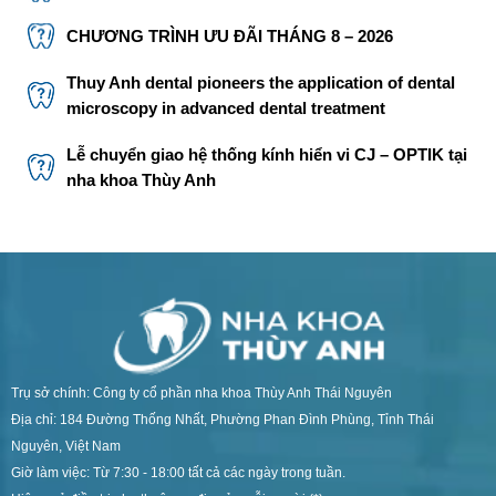
CHƯƠNG TRÌNH ƯU ĐÃI THÁNG 8 – 2026
Thuy Anh dental pioneers the application of dental
microscopy in advanced dental treatment
Lễ chuyển giao hệ thống kính hiển vi CJ – OPTIK tại
nha khoa Thùy Anh
Trụ sở chính: Công ty cổ phần nha khoa Thùy Anh Thái Nguyên
Địa chỉ: 184 Đường Thống Nhất, Phường Phan Đình Phùng, Tỉnh Thái
Nguyên, Việt Nam
Giờ làm việc: Từ 7:30 - 18:00 tất cả các ngày trong tuần.