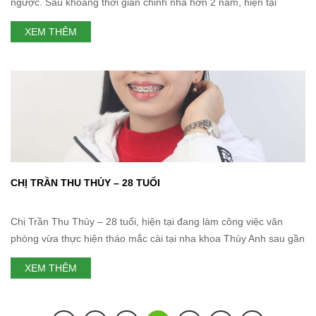
ngược. Sau khoảng thời gian chỉnh nha hơn 2 năm, hiện tại
Quang Huy đã được tháo mắc cài. Chúng ta cùng tìm hiểu hành
XEM THÊM
trình niềng răng cho trẻ 14 tuổi của Quang Huy tại nha khoa Thùy
Anh. Hình
CHỊ TRẦN THU THỦY – 28 TUỔI
Chị Trần Thu Thủy – 28 tuổi, hiện tại đang làm công việc văn
phòng vừa thực hiện tháo mắc cài tại nha khoa Thùy Anh sau gần
3 năm. Hãy cùng lắng nghe chị Thủy chia sẻ lại câu chuyện từ
XEM THÊM
“răng hô lại còn 9630” đến hàm răng đều hoàn mỹ, đầy tự