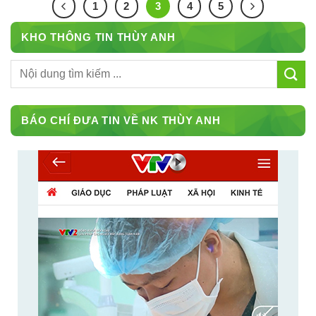
1
2
3
4
5
KHO THÔNG TIN THÙY ANH
BÁO CHÍ ĐƯA TIN VỀ NK THÙY ANH