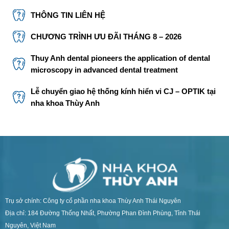
THÔNG TIN LIÊN HỆ
CHƯƠNG TRÌNH ƯU ĐÃI THÁNG 8 – 2026
Thuy Anh dental pioneers the application of dental
microscopy in advanced dental treatment
Lễ chuyển giao hệ thống kính hiển vi CJ – OPTIK tại
nha khoa Thùy Anh
Trụ sở chính: Công ty cổ phần nha khoa Thùy Anh Thái Nguyên
Địa chỉ: 184 Đường Thống Nhất, Phường Phan Đình Phùng, Tỉnh Thái
Nguyên, Việt Nam