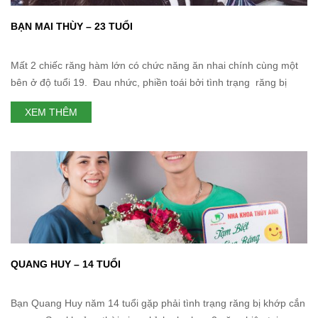
BẠN MAI THÙY – 23 TUỔI
Mất 2 chiếc răng hàm lớn có chức năng ăn nhai chính cùng một
bên ở độ tuổi 19. Đau nhức, phiền toái bởi tình trạng răng bị
viêm tủy, sâu cụt dần hàng ngày khiến bạn không thể tập trung
XEM THÊM
học tập được ra sao? Giải pháp nào giúp bạn lấy lại được sự
QUANG HUY – 14 TUỔI
Bạn Quang Huy năm 14 tuổi gặp phải tình trạng răng bị khớp cắn