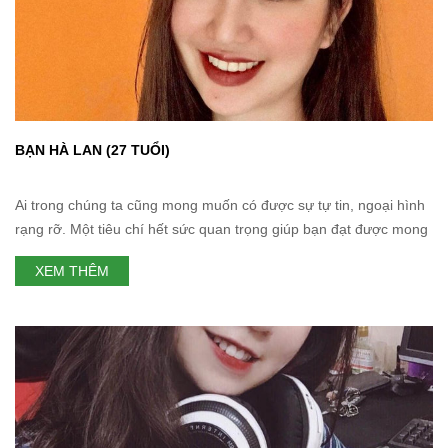
BẠN HÀ LAN (27 TUỔI)
Ai trong chúng ta cũng mong muốn có được sự tự tin, ngoại hình
rạng rỡ. Một tiêu chí hết sức quan trọng giúp bạn đạt được mong
muốn đó chính là nụ cười đẹp. Người ta đã tiến hành nghiên cứu
XEM THÊM
và chỉ ra rằng ấn tượng đầu tiên khiến người khác chú ý