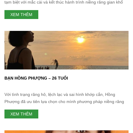
tạm biệt với mắc cài và kết thúc hành trình niềng răng gian khổ
của mình, kết quả sau tháo niềng khiến Oanh vô cùng hài lòng,
XEM THÊM
cô không kìm nén được mà rơi những giọt nước mắt hạnh phúc
BẠN HỒNG PHƯỢNG – 26 TUỔI
Với tình trạng răng hô, lệch lạc và sai hình khớp cắn, Hồng
Phượng đã ưu tiên lựa chọn cho mình phương pháp niềng răng
với mắc cài kim loại để khắc phục mọi nhược điểm, phương pháp
XEM THÊM
này đem lại hiệu quả cao cũng như tiết kiệm chi phí nhất. Niềng
răng không chỉ