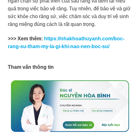
ngăn chặn sự phát triển của sâu răng và đem lại hiệu
quả trong việc bảo vệ răng. Tuy nhiên, để bảo vệ và giữ
sức khỏe cho răng sứ, việc chăm sóc và duy trì vệ sinh
răng miệng đúng cách là rất quan trọng.
>>> Xem thêm:
https://nhakhoathuyanh.com/boc-
rang-su-tham-my-la-gi-khi-nao-nen-boc-su/
Tham vấn thông tin
Xem hồ sơ bác sĩ
Đặt lịch hẹn