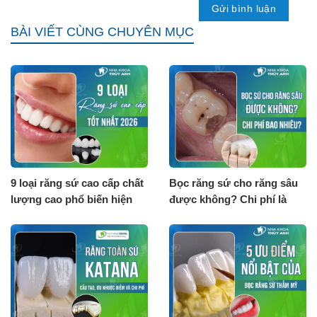
BÀI VIẾT CÙNG CHUYÊN MỤC
9 loại răng sứ cao cấp chất
Bọc răng sứ cho răng sâu
lượng cao phổ biến hiện
được không? Chi phí là
nay
bao nhiêu?