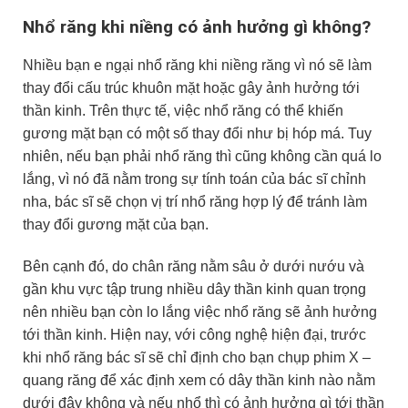
Nhổ răng khi niềng có ảnh hưởng gì không?
Nhiều bạn e ngại nhổ răng khi niềng răng vì nó sẽ làm
thay đổi cấu trúc khuôn mặt hoặc gây ảnh hưởng tới
thần kinh. Trên thực tế, việc nhổ răng có thể khiến
gương mặt bạn có một số thay đổi như bị hóp má. Tuy
nhiên, nếu bạn phải nhổ răng thì cũng không cần quá lo
lắng, vì nó đã nằm trong sự tính toán của bác sĩ chỉnh
nha, bác sĩ sẽ chọn vị trí nhổ răng hợp lý để tránh làm
thay đổi gương mặt của bạn.
Bên cạnh đó, do chân răng nằm sâu ở dưới nướu và
gần khu vực tập trung nhiều dây thần kinh quan trọng
nên nhiều bạn còn lo lắng việc nhổ răng sẽ ảnh hưởng
tới thần kinh. Hiện nay, với công nghệ hiện đại, trước
khi nhổ răng bác sĩ sẽ chỉ định cho bạn chụp phim X –
quang răng để xác định xem có dây thần kinh nào nằm
dưới đây không và nếu nhổ thì có ảnh hưởng gì tới thần