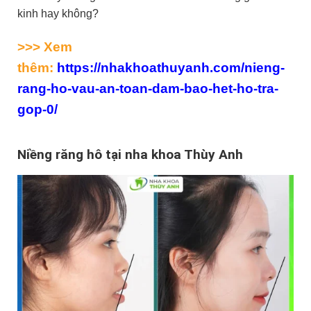
kinh hay không?
>>> Xem
thêm:
https://nhakhoathuyanh.com/nieng-
rang-ho-vau-an-toan-dam-bao-het-ho-tra-
gop-0/
Niềng răng hô tại nha khoa Thùy Anh