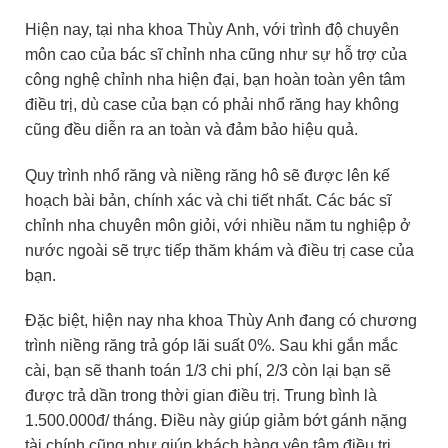
Hiện nay, tại nha khoa Thùy Anh, với trình độ chuyên
môn cao của bác sĩ chỉnh nha cũng như sự hỗ trợ của
công nghệ chỉnh nha hiện đại, bạn hoàn toàn yên tâm
điều trị, dù case của bạn có phải nhổ răng hay không
cũng đều diễn ra an toàn và đảm bảo hiệu quả.
Quy trình nhổ răng và niềng răng hô sẽ được lên kế
hoạch bài bản, chính xác và chi tiết nhất. Các bác sĩ
chỉnh nha chuyên môn giỏi, với nhiều năm tu nghiệp ở
nước ngoài sẽ trực tiếp thăm khám và điều trị case của
bạn.
Đặc biệt, hiện nay nha khoa Thùy Anh đang có chương
trình niềng răng trả góp lãi suất 0%. Sau khi gắn mắc
cài, bạn sẽ thanh toán 1/3 chi phí, 2/3 còn lại bạn sẽ
được trả dần trong thời gian điều trị. Trung bình là
1.500.000đ/ tháng. Điều này giúp giảm bớt gánh nặng
tài chính cũng như giúp khách hàng yên tâm điều trị.