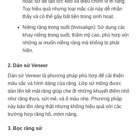
hoặc sứ để tạo lực kéo và điều chỉnh vị trí răng.
Tuy hiệu quả nhưng loại mắc cài này dễ nhận
thấy và có thể gây bất tiện trong sinh hoạt.
Niềng răng trong suốt (Invisalign): Sử dụng các
khay niềng trong suốt, thẩm mỹ cao, phù hợp với
những ai muốn niềng răng mà không bị phát
hiện.
2. Dán sứ Veneer
Dán sứ Veneer là phương pháp phù hợp để cải thiện
màu sắc và hình dáng của răng. Lớp sứ mỏng được
dán lên bề mặt răng giúp che đi những khuyết điểm nhỏ
như răng thưa, sứt mẻ, và ố màu nhẹ. Phương pháp
này bảo tồn răng thật nhưng không hiệu quả với các
trường hợp răng hô, móm nặng.
3. Bọc răng sứ