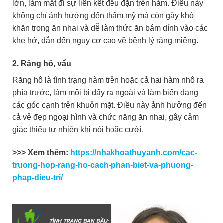
lớn, làm mất đi sự liên kết đều đặn trên hàm. Điều này
không chỉ ảnh hưởng đến thẩm mỹ mà còn gây khó
khăn trong ăn nhai và dễ làm thức ăn bám dính vào các
khe hở, dẫn đến nguy cơ cao về bệnh lý răng miệng.
2. Răng hô, vẩu
Răng hô là tình trạng hàm trên hoặc cả hai hàm nhô ra
phía trước, làm môi bị đẩy ra ngoài và làm biến dạng
các góc cạnh trên khuôn mặt. Điều này ảnh hưởng đến
cả vẻ đẹp ngoại hình và chức năng ăn nhai, gây cảm
giác thiếu tự nhiên khi nói hoặc cười.
>>> Xem thêm:
https://nhakhoathuyanh.com/cac-
truong-hop-rang-ho-cach-phan-biet-va-phuong-
phap-dieu-tri/