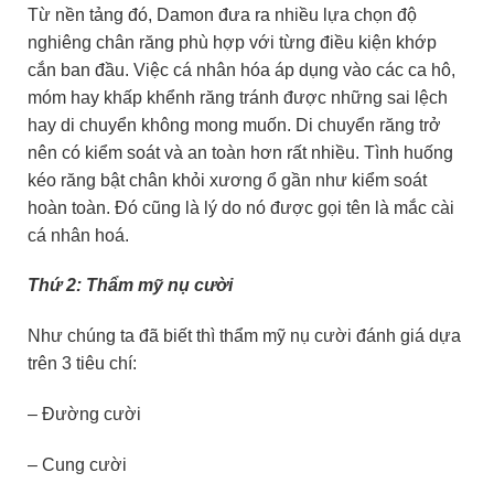
Từ nền tảng đó, Damon đưa ra nhiều lựa chọn độ
nghiêng chân răng phù hợp với từng điều kiện khớp
cắn ban đầu. Việc cá nhân hóa áp dụng vào các ca hô,
móm hay khấp khểnh răng tránh được những sai lệch
hay di chuyển không mong muốn. Di chuyển răng trở
nên có kiểm soát và an toàn hơn rất nhiều. Tình huống
kéo răng bật chân khỏi xương ổ gần như kiểm soát
hoàn toàn. Đó cũng là lý do nó được gọi tên là mắc cài
cá nhân hoá.
Thứ 2: Thẩm mỹ nụ cười
Như chúng ta đã biết thì thẩm mỹ nụ cười đánh giá dựa
trên 3 tiêu chí:
– Đường cười
– Cung cười