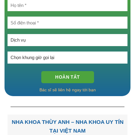
Chọn một tùy chọn:
Chọn một tùy chọn:
Bác sĩ sẽ liên hệ ngay tới bạn
NHA KHOA THÙY ANH – NHA KHOA UY TÍN
TẠI VIỆT NAM