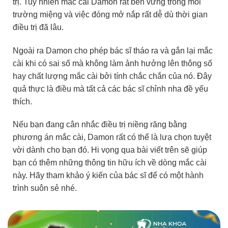
trị. Tuy nhiên mắc cài Damon rất bền vững trong môi
trường miệng và việc đóng mở nắp rất dễ dù thời gian
điều trị đã lâu.
Ngoài ra Damon cho phép bác sĩ tháo ra và gắn lại mắc
cài khi có sai số mà không làm ảnh hưởng lên thông số
hay chất lượng mắc cài bởi tính chắc chắn của nó. Đây
quả thực là điều mà tất cả các bác sĩ chỉnh nha đề yếu
thích.
Nếu bạn đang cân nhắc điều trị niềng răng bằng
phương án mắc cài, Damon rất có thể là lưạ chọn tuyệt
vời dành cho bạn đó. Hi vọng qua bài viết trên sẽ giúp
bạn có thêm những thông tin hữu ích về dòng mắc cài
này. Hãy tham khảo ý kiến của bác sĩ để có một hành
trình suôn sẻ nhé.