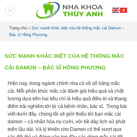
Trang chủ
»
Sức mạnh khác biệt của hệ thống mắc cài Damon –
Bác sĩ Hồng Phương
SỨC MẠNH KHÁC BIỆT CỦA HỆ THỐNG MẮC
CÀI DAMON – BÁC SĨ HỒNG PHƯƠNG
Hiện nay, trong ngành chỉnh nha có vô số hãng mắc
cài. Mỗi phân khúc mắc cài đánh giá hiệu quả và chất
lượng dựa trên hai tiêu chí là
hiệu quả điều trị và thang
điểm trải nghiệm tới từ cả bệnh nhân, bác sĩ.
Trong bài
viết dưới đây, chúng tôi sẽ giới thiệu tới bạn mắc cài
damon – cá nhân hóa nụ cười, với bề dày lịch sử phát
triển lâu dài. Và lý khiến cho Damon có thể vượt qua
các đối thủ và đứng vào top đầu các dòng mắc cài tốt