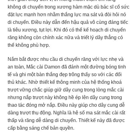
không di chuyển trong xương hàm mặc dù bác sĩ cố sức
đặt lực mạnh hơn nhằm thắng lực ma sát và đòi hỏi nó
di chuyển. Điều này dẫn đến hậu quả vô cùng đáng tiếc
là tiêu xương, tụt lợi. Khi đó có thể kế hoạch di chuyển
răng không còn chính xác nữa và triết lý dây thẳng có
thể không phù hợp.
Nắm bắt được nhu cầu di chuyển răng với lực nhẹ và
an toàn, Mắc cài Damon đã đánh một đường bóng tinh
tế và ghi một bàn thắng đẹp trông thấy so với các đối
thủ khác. Nhờ thiết kế thông minh của hệ thống khoá
trượt vững chắc giúp giữ dây cung trong lòng mắc cài
nhưng nắp trượt này không hề ép lên dây cung trong
thao tác đóng mở nắp. Điều này giúp cho dây cung dễ
dàng trượt thụ động. Nghĩa là hệ số ma sát mắc cài rất
thấp và răng dễ dàng di chuyển. Thiết kế này đã được
cấp bằng sáng chế bản quyền.