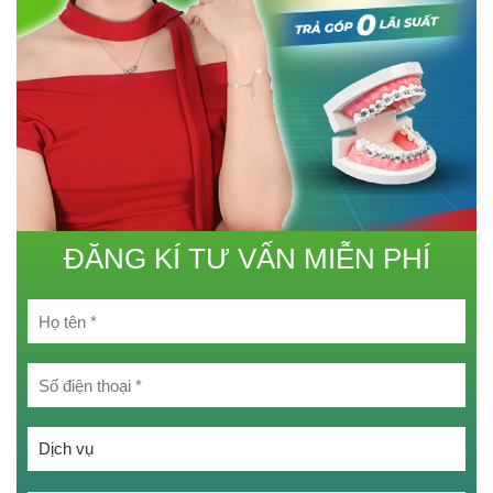
ĐĂNG KÍ TƯ VẤN MIỄN PHÍ
Chọn một tùy chọn:
Chọn một tùy chọn: