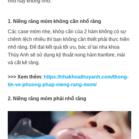
nhổ hay không nhổ:
1. Niềng răng móm không cần nhổ răng
Các case móm nhẹ, khớp cắn của 2 hàm không có sự
chênh lệch nhiều thì bạn không cần thiết phải thực hiện
nhổ răng. Để đạt kết quả tối ưu, bác sĩ tại nha khoa
Thùy Anh sẽ sử dụng kỹ thuật nong hàm tranfore, mài
và cắt kẽ răng.
>>> Xem thêm:
https://nhakhoathuyanh.com/thong-
tin-ve-phuong-phap-nieng-rang-mom/
2. Niềng răng móm phải nhổ răng