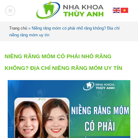
Trang chủ
»
Niềng răng móm có phải nhổ răng không? Địa chỉ
niềng răng móm uy tín
NIỀNG RĂNG MÓM CÓ PHẢI NHỔ RĂNG
KHÔNG? ĐỊA CHỈ NIỀNG RĂNG MÓM UY TÍN