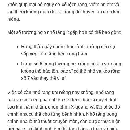
khôn giúp loại bỏ nguy cơ xô lệch răng, viêm nhiễm và
tạo thêm không gian để các răng di chuyển ổn định khi
niềng.
Một số trường hợp nhổ răng ít gặp hơn có thể bao gồm:
Răng thừa gây chen chúc, ảnh hưởng đến sự
sắp xếp của răng trên cung hàm.
Răng số 6 trong trường hợp răng bị sâu vỡ nặng,
không thể bảo tồn, bác sĩ có thể nhổ và kéo răng
số 7 vào thay thế vị trí.
Việc có cần nhổ răng khi niềng hay không, nhổ răng
nào và số lượng bao nhiêu sẽ được bác sĩ quyết định
sau khi thăm khám, chụp phim X-quang và lập phác đồ
chỉnh nha cụ thể cho từng bệnh nhân. Nhổ răng trong
chỉnh nha là thủ thuật chuyên môn, cần được thực hiện
bởi bác sĩ có kinh nghiệm để đảm bảo an toàn và hiệu