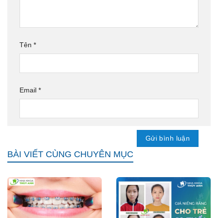
Tên
*
Email
*
BÀI VIẾT CÙNG CHUYÊN MỤC