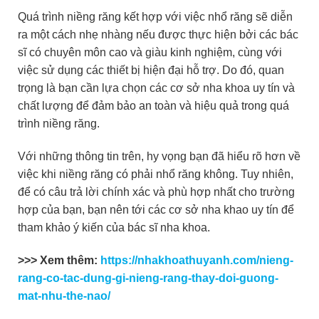
Quá trình niềng răng kết hợp với việc nhổ răng sẽ diễn
ra một cách nhẹ nhàng nếu được thực hiện bởi các bác
sĩ có chuyên môn cao và giàu kinh nghiệm, cùng với
việc sử dụng các thiết bị hiện đại hỗ trợ. Do đó, quan
trọng là bạn cần lựa chọn các cơ sở nha khoa uy tín và
chất lượng để đảm bảo an toàn và hiệu quả trong quá
trình niềng răng.
Với những thông tin trên, hy vọng bạn đã hiểu rõ hơn về
việc khi niềng răng có phải nhổ răng không. Tuy nhiên,
để có câu trả lời chính xác và phù hợp nhất cho trường
hợp của bạn, bạn nên tới các cơ sở nha khao uy tín để
tham khảo ý kiến của bác sĩ nha khoa.
>>> Xem thêm:
https://nhakhoathuyanh.com/nieng-
rang-co-tac-dung-gi-nieng-rang-thay-doi-guong-
mat-nhu-the-nao/