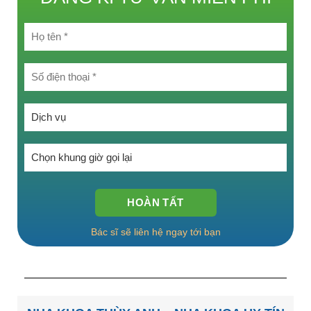
Chọn một tùy chọn:
Chọn một tùy chọn:
Bác sĩ sẽ liên hệ ngay tới bạn