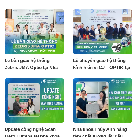
Lễ bàn giao hệ thống
Lễ chuyển giao hệ thống
Zebris JMA Optic tại Nha
kính hiển vi CJ – OPTIK tại
khoa Thùy Anh
nha khoa Thùy Anh
Update công nghệ Scan
Nha khoa Thùy Anh nâng
iTero Lumina tại nha khoa
tầm chất lượng lấy dấu