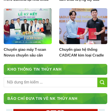
Thùy Anh
răng với máy Scan Shining
3D
Chuyển giao máy T-scan
Chuyển giao hệ thống
Novus chuyên sâu căn
CAD/CAM kim loại Cradle
chỉnh khớp cắn tại nha
B52
khoa Thùy Anh
KHO THÔNG TIN THÙY ANH
BÁO CHÍ ĐƯA TIN VỀ NK THÙY ANH