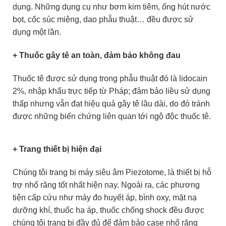
dụng. Những dụng cụ như bơm kim tiêm, ống hút nước
bọt, cốc súc miệng, dao phẫu thuật… đều được sử
dụng một lần.
+ Thuốc gây tê an toàn, đảm bảo không đau
Thuốc tê được sử dụng trong phẫu thuật đó là lidocain
2%, nhập khẩu trực tiếp từ Pháp; đảm bảo liều sử dụng
thấp nhưng vẫn đạt hiệu quả gây tê lâu dài, do đó tránh
được những biến chứng liên quan tới ngộ độc thuốc tê.
+ Trang thiết bị hiện đại
Chúng tôi trang bị máy siêu âm Piezotome, là thiết bị hỗ
trợ nhổ răng tốt nhất hiện nay. Ngoài ra, các phương
tiện cấp cứu như máy đo huyết áp, bình oxy, mặt nạ
dưỡng khí, thuốc hạ áp, thuốc chống shock đều được
chúng tôi trang bị đầy đủ để đảm bảo case nhổ răng