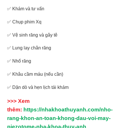
✅ Khám và tư vấn
✅ Chụp phim Xq
✅ Vệ sinh răng và gây tê
✅ Lung lay chân răng
✅ Nhổ răng
✅ Khâu cầm máu (nếu cần)
✅ Dặn dò và hẹn lịch tái khám
>>> Xem
thêm:
https://nhakhoathuyanh.com/nho-
rang-khon-an-toan-khong-dau-voi-may-
piezotome-nha-khoa-thuy-anh