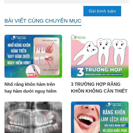
BÀI VIẾT CÙNG CHUYÊN MỤC
Nhổ răng khôn hàm trên
3 TRƯỜNG HỢP RĂNG
hay hàm dưới nguy hiểm
KHÔN KHÔNG CẦN THIẾT
hơn?
PHẢI NHỔ BỎ