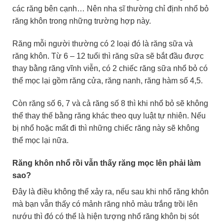
các răng bên cạnh… Nên nha sĩ thường chỉ định nhổ bỏ
răng khôn trong những trường hợp này.
Răng mỗi người thường có 2 loại đó là răng sữa và
răng khôn. Từ 6 – 12 tuổi thì răng sữa sẽ bắt đầu được
thay bằng răng vĩnh viễn, có 2 chiếc răng sữa nhổ bỏ có
thể mọc lại gồm răng cửa, răng nanh, răng hàm số 4,5.
Còn răng số 6, 7 và cả răng số 8 thì khi nhổ bỏ sẽ không
thể thay thế bằng răng khác theo quy luật tự nhiên. Nếu
bị nhổ hoặc mất đi thì những chiếc răng này sẽ không
thể mọc lại nữa.
Răng khôn nhổ rồi vẫn thấy răng mọc lên phải làm
sao?
Đây là điều không thể xảy ra, nếu sau khi nhổ răng khôn
mà bạn vẫn thấy có mảnh răng nhỏ màu trắng trồi lên
nướu thì đó có thể là hiện tượng nhổ răng khôn bị sót