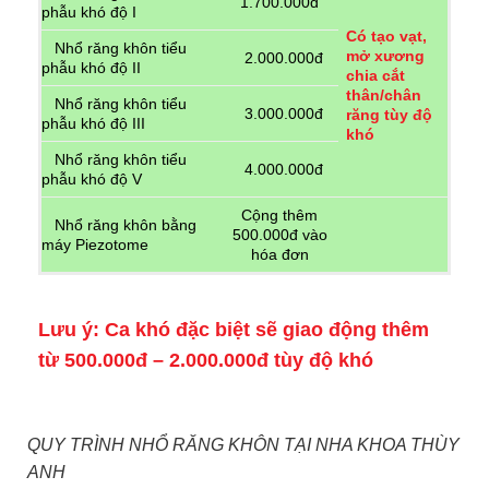
1.700.000đ
phẫu khó độ I
Có tạo vạt,
Nhổ răng khôn tiểu
mở xương
2.000.000đ
phẫu khó độ II
chia cắt
thân/chân
Nhổ răng khôn tiểu
3.000.000đ
răng tùy độ
phẫu khó độ III
khó
Nhổ răng khôn tiểu
4.000.000đ
phẫu khó độ V
Cộng thêm
Nhổ răng khôn bằng
500.000đ vào
máy Piezotome
hóa đơn
Lưu ý: Ca khó đặc biệt sẽ giao động thêm
từ 500.000đ – 2.000.000đ tùy độ khó
QUY TRÌNH NHỔ RĂNG KHÔN TẠI NHA KHOA THÙY
ANH