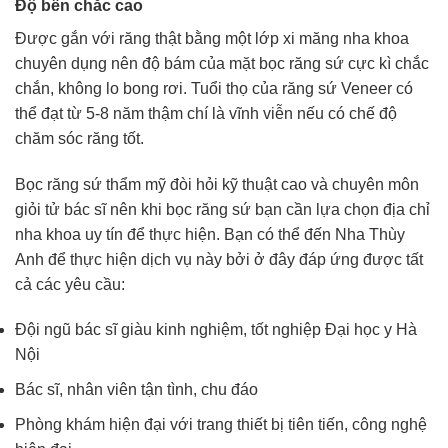
Độ bền chắc cao
Được gắn với răng thật bằng một lớp xi măng nha khoa
chuyên dụng nên độ bám của mặt bọc răng sứ cực kì chắc
chắn, không lo bong rơi. Tuổi thọ của răng sứ Veneer có
thể đạt từ 5-8 năm thậm chí là vĩnh viễn nếu có chế độ
chăm sóc răng tốt.
Bọc răng sứ thẩm mỹ đòi hỏi kỹ thuật cao và chuyên môn
giỏi tử bác sĩ nên khi bọc răng sứ bạn cần lựa chọn địa chỉ
nha khoa uy tín để thực hiện. Bạn có thể đến Nha Thùy
Anh để thực hiện dịch vụ này bởi ở đây đáp ứng được tất
cả các yêu cầu:
Đội ngũ bác sĩ giàu kinh nghiệm, tốt nghiệp Đại học y Hà
Nội
Bác sĩ, nhân viên tận tình, chu đáo
Phòng khám hiện đại với trang thiết bị tiên tiến, công nghệ