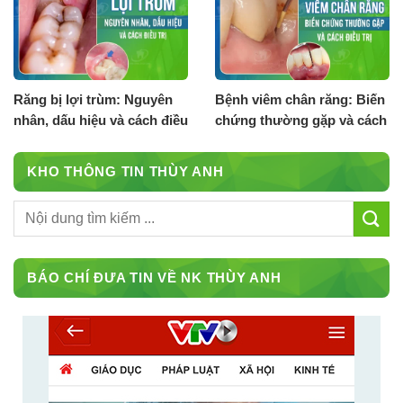
Răng bị lợi trùm: Nguyên
Bệnh viêm chân răng: Biến
nhân, dấu hiệu và cách điều
chứng thường gặp và cách
trị
điều trị
KHO THÔNG TIN THÙY ANH
BÁO CHÍ ĐƯA TIN VỀ NK THÙY ANH