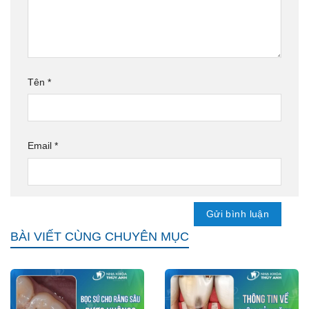
Tên
*
Email
*
BÀI VIẾT CÙNG CHUYÊN MỤC