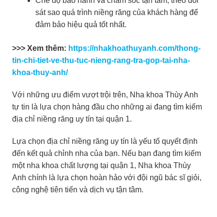
Chế độ bảo hành và chăm sóc tận tâm, theo dõi
sát sao quá trình niềng răng của khách hàng để
đảm bảo hiệu quả tốt nhất.
>>> Xem thêm:
https://nhakhoathuyanh.com/thong-
tin-chi-tiet-ve-thu-tuc-nieng-rang-tra-gop-tai-nha-
khoa-thuy-anh/
Với những ưu điểm vượt trội trên, Nha khoa Thùy Anh
tự tin là lựa chọn hàng đầu cho những ai đang tìm kiếm
địa chỉ niềng răng uy tín tại quận 1.
Lựa chọn địa chỉ niềng răng uy tín là yếu tố quyết định
đến kết quả chỉnh nha của bạn. Nếu bạn đang tìm kiếm
một nha khoa chất lượng tại quận 1, Nha khoa Thùy
Anh chính là lựa chọn hoàn hảo với đội ngũ bác sĩ giỏi,
công nghệ tiên tiến và dịch vụ tận tâm.