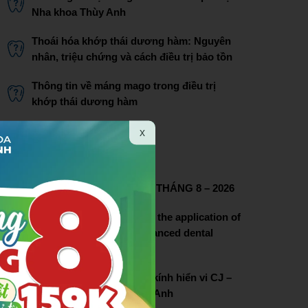
Nha khoa Thùy Anh
Thoái hóa khớp thái dương hàm: Nguyên
nhân, triệu chứng và cách điều trị bảo tồn
Thông tin về máng mago trong điều trị
khớp thái dương hàm
Bác sĩ Phạm Thị Lâm
x
THÔNG TIN LIÊN HỆ
CHƯƠNG TRÌNH ƯU ĐÃI THÁNG 8 – 2026
Thuy Anh dental pioneers the application of
dental microscopy in advanced dental
treatment
Lễ chuyển giao hệ thống kính hiển vi CJ –
OPTIK tại nha khoa Thùy Anh