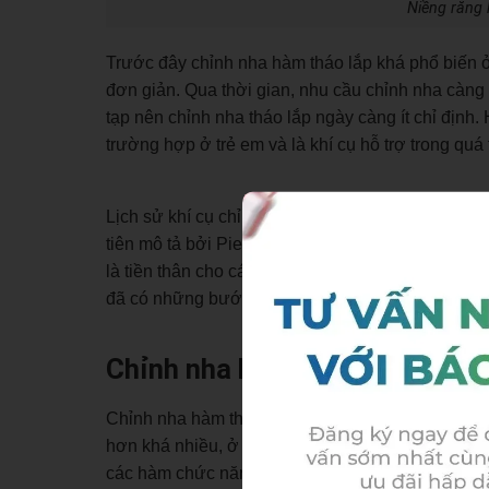
Niềng răng 
Trước đây chỉnh nha hàm tháo lắp khá phổ biến ở
đơn giản. Qua thời gian, nhu cầu chỉnh nha càng 
tạp nên chỉnh nha tháo lắp ngày càng ít chỉ định.
trường hợp ở trẻ em và
l
à
khí cụ hỗ trợ trong quá 
Lịch sử khí cụ chỉnh nha tháo lắp ra đời từ đầu t
tiên mô tả bởi Pierre Robin vào năm 1902 nhằm đ
là tiền thân cho các loại khí cụ chức năng điều c
đã có những bước phát triển rộng khắp và cơi nớ
Chỉnh nha hàm tháo lắp là gì?
Chỉnh nha hàm tháo lắp là hàm bệnh nhân có thể th
hơn khá nhiều, ở đây chúng tôi không nói về nhữn
các hàm chức năng kinh điển. Cơ chế tác dụng lực