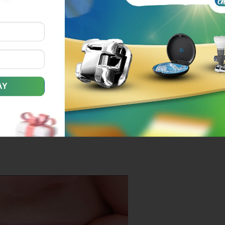
 lắp dùng cho những trường hợp lệch lạc nhẹ hoặc trong
h nha toàn diện với mắc cài cố định gắn lên răng. Ngoài
ể có kết quả.
 gồm:
 dưới với chi phí rẻ mà hiệu quả tốt, nhiều khi mà khí
n thiết