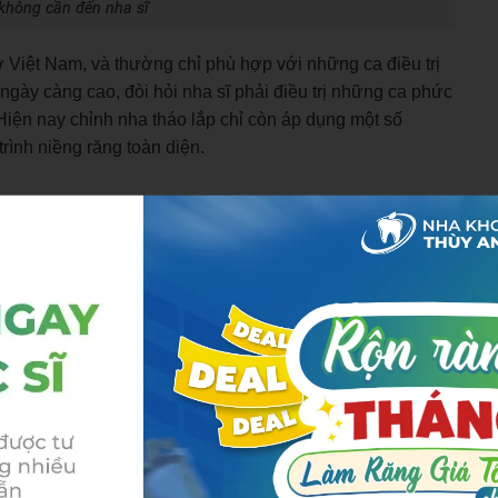
không cần đến nha sĩ
 Việt Nam, và thường chỉ phù hợp với những ca điều trị
ngày càng cao, đòi hỏi nha sĩ phải điều trị những ca phức
 Hiện nay chỉnh nha tháo lắp chỉ còn áp dụng một số
trình niềng răng toàn diện.
hế kỷ 20, dạng khí cụ chỉnh vâu cho trẻ monoblock lần đầu
iều chỉnh lùi hàm dưới và nong rộng cung hàm, nó chính
hỉnh vị trí hàm dưới sửa hô sau này. Từ đó đến nay khí cụ
i chỉ định đa dạng hơn.
áo ra lắp vào, so với chỉnh nha cố định thì chi phí rẻ
g máng niềng trong suốt invisalign mà chỉ giới hạn trong
 chỉ theo 2 chiều không gian thay vì 3 chiều không gian