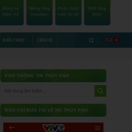
Răng sứ
Niềng răng
Phẫu thuật
Nhổ răng
thẩm mỹ
Invisalign
cười hở lợi
khôn
KIẾN THỨC
LIÊN HỆ
KHO THÔNG TIN THÙY ANH
Facebook
BÁO CHÍ ĐƯA TIN VỀ NK THÙY ANH
Messenger