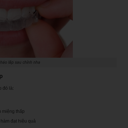
tháo lắp sau chỉnh nha
p
 đó là:
òm miệng thấp
ể hàm đạt hiệu quả