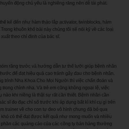
huyển động chủ yếu là nghiêng răng nên dễ tái phát.
hể kể đến như hàm tháo lắp activator, twinblocks, hàm
ong khuôn khổ bài này chúng tôi sẽ nói kỹ về các loại
uất theo chỉ định của bác sĩ.
nhóm răng trước và hướng dẫn tư thế lưỡi giúp bệnh nhân
thước để đạt hiệu quả cao tránh gây đau cho bệnh nhân.
g trình Nha Khoa Cho Mọi Người thì việc chẩn đoán và
g trong chỉnh nha. Và trẻ em cũng không ngoại lệ, việc
nào khi niềng là thật sự rất cần thiết. Bệnh nhân cần
 sĩ đo đạc chỉ số trước khi áp dụng bất kì khí cụ gì trên
 trainer về cho con tự đeo vô hình chung đã bỏ qua
ì khó có thể đạt được kết quả như mong muốn và nhiều
a phần các quảng cáo của các công ty bán hàng thường