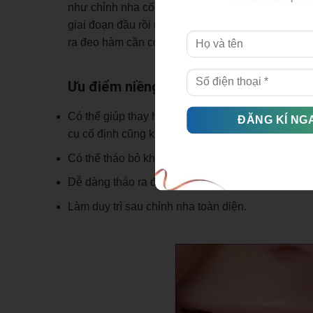
như chỉnh nha cố định do đó chỉnh nha hàm tháo
giai đoạn đầu rồi mới chuyển sang giai đoạn chỉn
ra đeo hàm cần có sự hợp tác tốt của bệnh nhân đ
Ưu điểm niềng răng hàm tháo lắp bao
Có thể giúp thay hướng đổi tăng trưởng xương hàm
cụ cố định cũng không làm được
Có thể tháo bỏ khi chơi thể thao hay khi có việc cầ
Dễ dàng tháo ra đánh rửa vệ sinh
Làm duy trì sau chỉnh nha toàn diện.