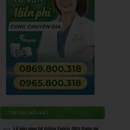
TIN TỨC NỔI BẬT
Lễ bàn giao hệ thống Zebris JMA Optic tại