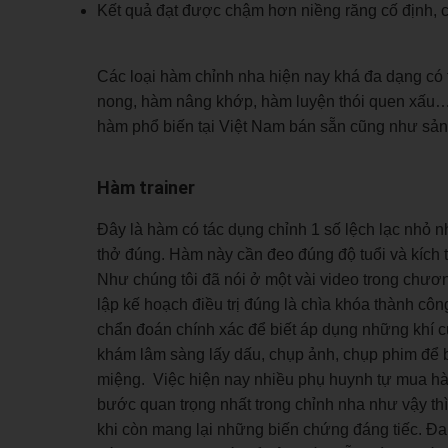
Kết quả đạt được chậm hơn niềng răng cố định, c
Các loại hàm chỉnh nha hiện nay khá đa dạng có t
nong, hàm nâng khớp, hàm luyện thói quen xấu…Tr
hàm phổ biến tại Việt Nam bán sẵn cũng như sản x
Hàm trainer
Đây là hàm có tác dụng chỉnh 1 số lệch lạc nhỏ 
thở đúng. Hàm này cần đeo đúng độ tuổi và kích 
Như chúng tôi đã nói ở một vài video trong chươn
lập kế hoạch điều trị đúng là chìa khóa thành côn
chẩn đoán chính xác để biết áp dụng những khí cụ 
khám lâm sàng lấy dấu, chụp ảnh, chụp phim để bác
miệng. Việc hiện nay nhiều phụ huynh tự mua hàm
bước quan trọng nhất trong chỉnh nha như vậy th
khi còn mang lại những biến chứng đáng tiếc. Đ