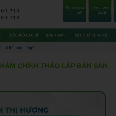
Niềng răng
Trồng răng
800.318
thẩm mỹ
implant
800.318
ĐỘI NGŨ BÁC SĨ
BẢNG GIÁ
KẾT QUẢ THỰC TẾ
sẵn có hiệu quả không?
 HÀM CHỈNH THÁO LẮP BÁN SẴN