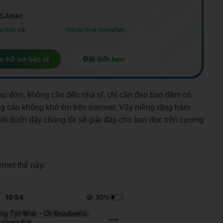
 hồ sơ bác sĩ
Đặt lịch hẹn
đau đớn, không cần đến nha sĩ, chỉ cần đeo ban đêm có
ng cáo kh
ông kh
ó tìm
trên internet. Vậy niềng răng hàm
viết dưới đây chúng tôi sẽ giải đáp cho bạn đọc trên cương
rnet thế này: