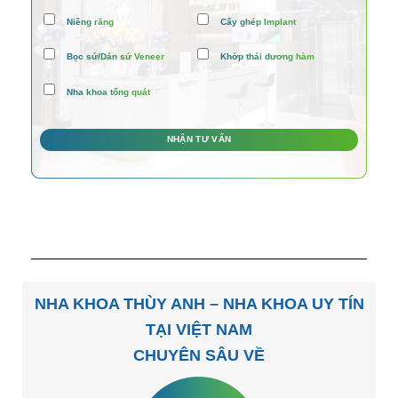
Niềng răng
Cấy ghép Implant
Bọc sứ/Dán sứ Veneer
Khớp thái dương hàm
Nha khoa tổng quát
NHA KHOA THÙY ANH – NHA KHOA UY TÍN
TẠI VIỆT NAM
CHUYÊN SÂU VỀ