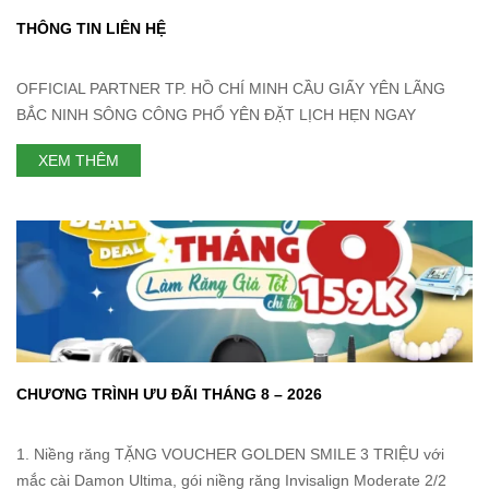
THÔNG TIN LIÊN HỆ
OFFICIAL PARTNER TP. HỒ CHÍ MINH CẦU GIẤY YÊN LÃNG
BẮC NINH SÔNG CÔNG PHỔ YÊN ĐẶT LỊCH HẸN NGAY
XEM THÊM
CHƯƠNG TRÌNH ƯU ĐÃI THÁNG 8 – 2026
1. Niềng răng TẶNG VOUCHER GOLDEN SMILE 3 TRIỆU với
mắc cài Damon Ultima, gói niềng răng Invisalign Moderate 2/2