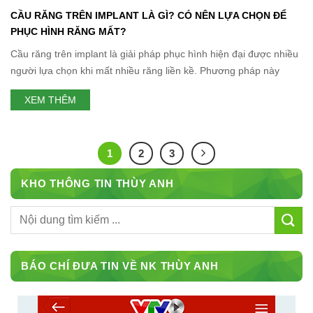
CẦU RĂNG TRÊN IMPLANT LÀ GÌ? CÓ NÊN LỰA CHỌN ĐỂ
PHỤC HÌNH RĂNG MẤT?
Cầu răng trên implant là giải pháp phục hình hiện đại được nhiều
người lựa chọn khi mất nhiều răng liền kề. Phương pháp này
không chỉ giúp khôi phục khả năng ăn nhai chắc chắn mà còn cải
XEM THÊM
thiện thẩm mỹ và hạn chế tiêu xương hàm hiệu quả. Cầu răng
trên Implant là
1
2
3
KHO THÔNG TIN THÙY ANH
BÁO CHÍ ĐƯA TIN VỀ NK THÙY ANH