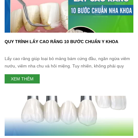
QUY TRÌNH LẤY CAO RĂNG 10 BƯỚC CHUẨN Y KHOA
Lấy cao răng giúp loại bỏ mảng bám cứng đầu, ngăn ngừa viêm
nướu, viêm nha chu và hôi miệng. Tuy nhiên, không phải quy
trình lấy cao răng nào cũng giống nhau. Tại nha khoa Thùy Anh,
XEM THÊM
quy trình lấy cao răng 10 bước được xây dựng nhằm đảm bảo
hiệu quả làm sạch