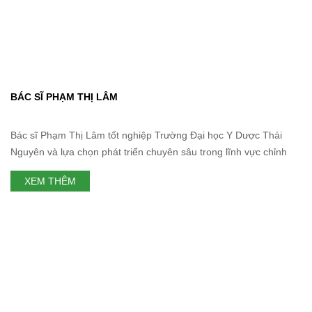
BÁC SĨ PHẠM THỊ LÂM
Bác sĩ Phạm Thị Lâm tốt nghiệp Trường Đại học Y Dược Thái
Nguyên và lựa chọn phát triển chuyên sâu trong lĩnh vực chỉnh
nha. Trong quá trình làm việc, bác sĩ Lâm đã tích lũy nhiều kinh
XEM THÊM
nghiệm điều trị các ca sai lệch răng và khớp cắn ở nhiều mức độ
khác nhau, ứng